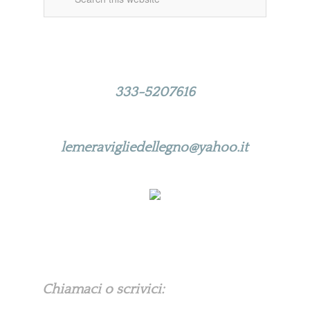
Per qualsiasi informazione puoi
contattarci ai numeri di telefono:
333-5207616
Oppure scrivici a:
lemeravigliedellegno@yahoo.it
Chiamaci o scrivici: