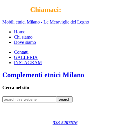
Chiamaci:
333-5207616
Mobili etnici Milano - Le Meraviglie del Legno
Home
Chi siamo
Dove siamo
Contatti
GALLERIA
INSTAGRAM
Complementi etnici Milano
Cerca nel sito
Per qualsiasi informazione puoi contattarci ai numeri di telefono:
333-5207616