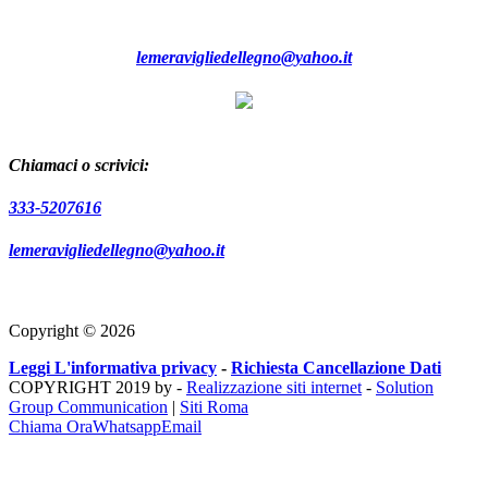
Oppure scrivici a:
lemeravigliedellegno@yahoo.it
Chiamaci o scrivici:
333-5207616
lemeravigliedellegno@yahoo.it
Copyright © 2026
Leggi L'informativa privacy
-
Richiesta Cancellazione Dati
COPYRIGHT 2019 by -
Realizzazione siti internet
-
Solution
Group Communication
|
Siti Roma
Chiama Ora
Whatsapp
Email