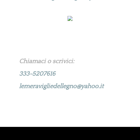
Chiamaci o scrivici:
333-5207616
lemeravigliedellegno@yahoo.it