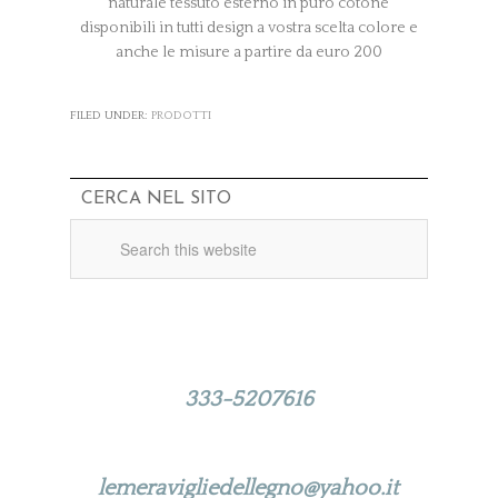
naturale tessuto esterno in puro cotone
disponibili in tutti design a vostra scelta colore e
anche le misure a partire da euro 200
FILED UNDER:
PRODOTTI
CERCA NEL SITO
Per qualsiasi informazione puoi
contattarci ai numeri di telefono:
333-5207616
Oppure scrivici a:
lemeravigliedellegno@yahoo.it