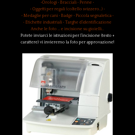
•Orologi • Bracciali • Penne •
• Oggetti per regali (coltello svizzero…) •
• Medaglie per cani • Badge • Piccola segnaletica •
• Etichette industriali • Targhe d’identificazione
Anche le foto … e incisione su gioielli…
Potete inviarci le istruzioni per l’incisione (testo +
carattere) vi invieremo la foto per approvazione!