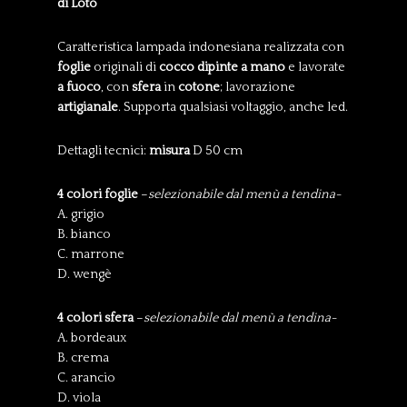
di Loto
Caratteristica lampada indonesiana realizzata con
foglie
originali di
cocco dipinte a mano
e lavorate
a fuoco
, con
sfera
in
cotone
; lavorazione
artigianale
. Supporta qualsiasi voltaggio, anche led.
Dettagli tecnici:
misura
D 50 cm
4 colori foglie
–
selezionabile dal menù a tendina-
A. grigio
B. bianco
C. marrone
D. wengè
4 colori sfera
–
selezionabile dal menù a tendina-
A. bordeaux
B. crema
C. arancio
D. viola