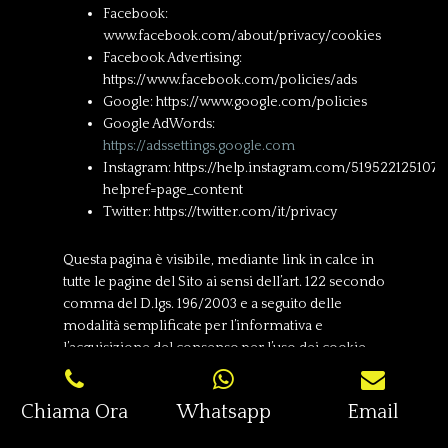
Facebook:
www.facebook.com/about/privacy/cookies
Facebook Advertising:
https://www.facebook.com/policies/ads
Google: https://www.google.com/policies
Google AdWords:
https://adssettings.google.com
Instagram: https://help.instagram.com/5195221251078
helpref=page_content
Twitter: https://twitter.com/it/privacy
Questa pagina è visibile, mediante link in calce in
tutte le pagine del Sito ai sensi dell’art. 122 secondo
comma del D.lgs. 196/2003 e a seguito delle
modalità semplificate per l’informativa e
l’acquisizione del consenso per l’uso dei cookie
pubblicata sulla Gazzetta Ufficiale n.126 del 3
giugno 2014 e relativo registro dei provvedimenti
Chiama Ora
Whatsapp
Email
n.229 dell’8 maggio 2014.