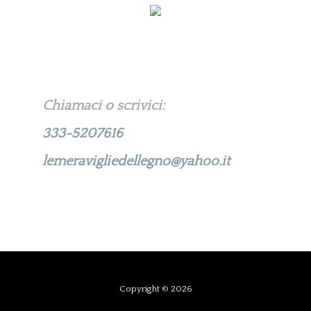
Chiamaci o scrivici:
333-5207616
lemeravigliedellegno@yahoo.it
Copyright © 2026