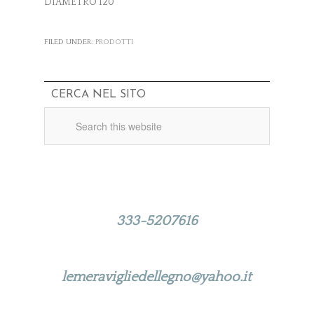
DIAMETRO 120
FILED UNDER:
PRODOTTI
CERCA NEL SITO
Per qualsiasi informazione puoi
contattarci ai numeri di telefono:
333-5207616
Oppure scrivici a:
lemeravigliedellegno@yahoo.it